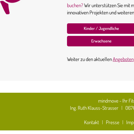
buchen?
Wir unterstützen Sie mit
innovativen Projekten und weitere
Kinder / Jugendliche
Erwachsene
Weiter zu den aktuellen
Angeboten
mindmove - Ihr Fit
Ing. Ruth Klauss-Strasser
|
0676
Kontakt
|
Presse
|
Imp