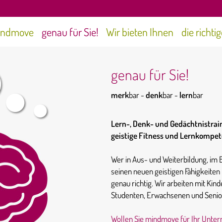
indmove
genau für Sie!
Wir bieten Ihnen
die richti
genau für Sie!
merk
bar -
denk
bar -
lern
bar
Lern-, Denk- und Gedächtnistraini
geistige Fitness und Lernkompete
Wer in Aus- und Weiterbildung, im 
seinen neuen geistigen Fähigkeiten
genau richtig. Wir arbeiten mit Kin
Studenten, Erwachsenen und Senio
Wollen Sie mindmove für Ihr Untern