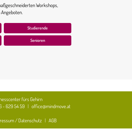
 maßgeschneiderten Workshops,
n Angeboten.
Studierende
Senioren
nesscenter fürs Gehirn
 - 629 54 59
|
office@mindmove.at
ressum / Datenschutz
|
AGB